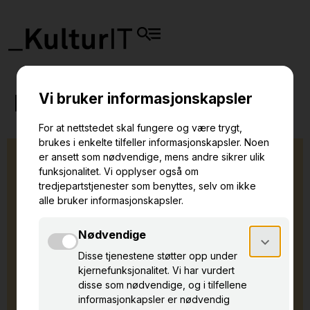
Brukerstøtte
Supportportalen
Brukerveiledninger - Driftsmeldinger - Status på
dine saker - Rapportér hendelse/problem - Send
inn bestilling