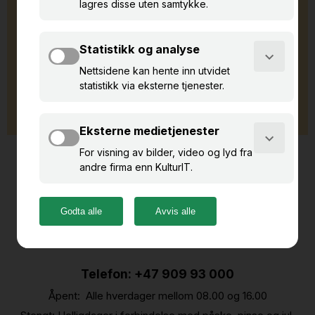
Logg inn
Kontakt support
E-post:
support@kulturit.org
Telefon: +47 909 93 000
Åpent: Alle hverdager mellom 08.00 og 16.00