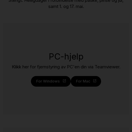
Stengt: Helligdager i forbindelse med påske, pinse og jul,
samt 1. og 17. mai.
PC-hjelp
Klikk her for fjernstyring av PC'en din via Teamviewer.
For Windows
For Mac