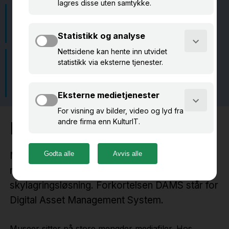
Last opp store mengder filer
DAMS henter automatisk
av gangen
eksisterende metadata
Unngå å lagre samme fil
Søk og filtrer enkelt i
flere steder – dette sparer
museets samlede mediafiler
plass og kostnader
Hva er eKultur DAMS?
Med eKultur DAMS kan du raskt samle store
mengder mediafiler i en sikker
skylagringsløsning. Forkortelsen DAMS står for
Digital Asset Management System.
Museer sitter på store mengder mediafiler. Hos