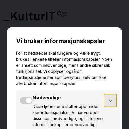
SIKKER SKYLAGRING MED
eKultur DAMS