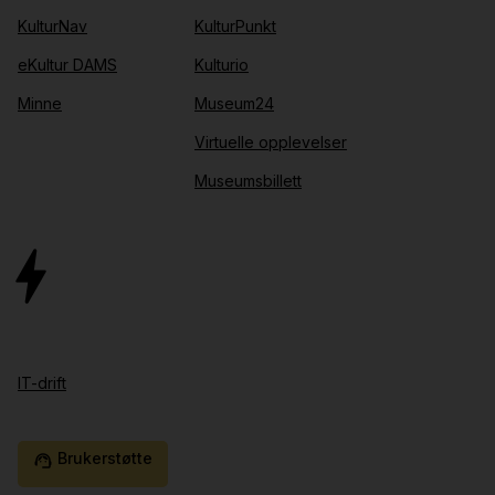
KulturNav
KulturPunkt
eKultur DAMS
Kulturio
Minne
Museum24
Virtuelle opplevelser
Museumsbillett
IT-drift
Brukerstøtte
support_agent