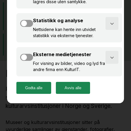
Formidling rett fra samlingen
Vis frem fotografier,
gjenstander, kunst og
arkitektur
Skriv artikler om tema og
Kuratér samlingen med
objekter
utstillinger og mapper
Kulturarven samlet på nett
På DigitaltMuseum tilgjengeliggjør museene
samlinger i fellesskap med et stort antall
kulturarvsinstitusjoner i Norge og Sverige.
Museer og kulturarvsinstitusjoner sitter på
uvurderlige samlinger av gjenstander, fotografier,