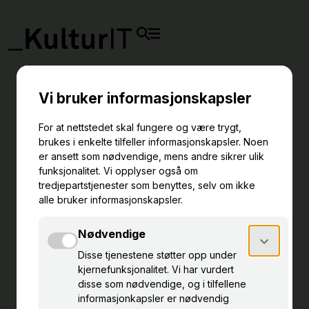
VIS FREM SAMLINGEN MED
DigitaltMuseum