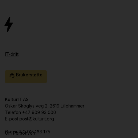
IT-drift
Brukerstøtte
support_agent
KulturIT AS
Oskar Skoglys veg 2, 2619 Lillehammer
Telefon +47 909 93 000
E-post
post@kulturit.org
Org.nr. NO 915 168 175
Om Personvern