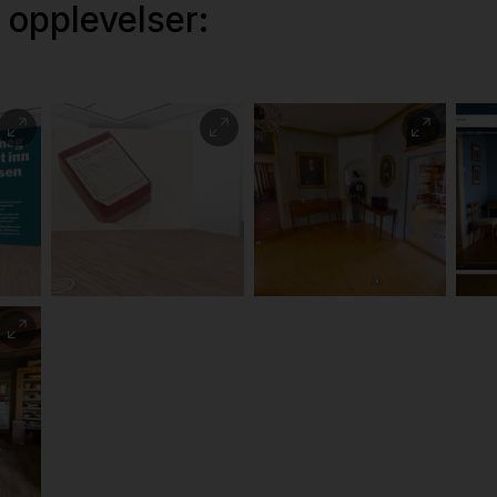
a opplevelser:
"Se
Fra utstillingen "Se
Fra utstillingen
Vid
meg dypt inn i
"Besøk Linderud
uts
linsen" (MiA -
gård" (MiA -
Lin
Museene i
Museene i
(Mi
Akershus)
Akershus)
Ak