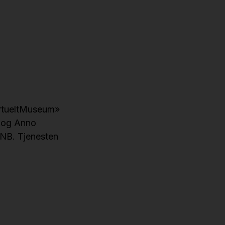
VirtueltMuseum»
e og Anno
DNB. Tjenesten