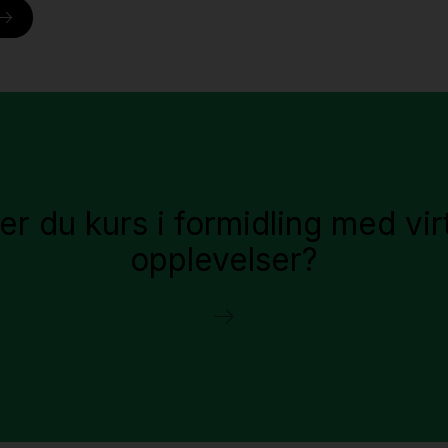
r du kurs i formidling med vir
opplevelser?