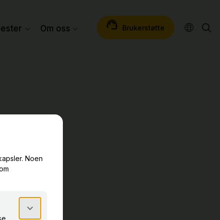
Brukerstøtte
nester
Om oss
lser