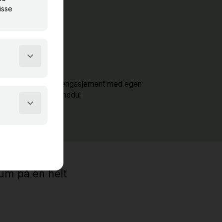
Skap engasjement med egen
quiz-modul
um på en helt