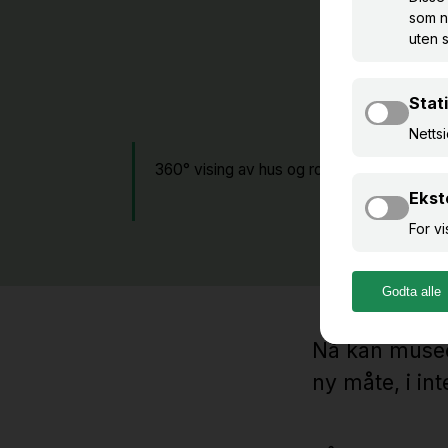
360° vising av hus og rom
3D
vi
Nå kan musee
ny måte, i int