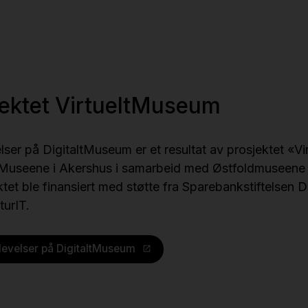
ektet VirtueltMuseum
elser på DigitaltMuseum er et resultat av prosjektet «
 - Museene i Akershus i samarbeid med Østfoldmuseen
et ble finansiert med støtte fra Sparebankstiftelsen 
turIT.​
plevelser på DigitaltMuseum