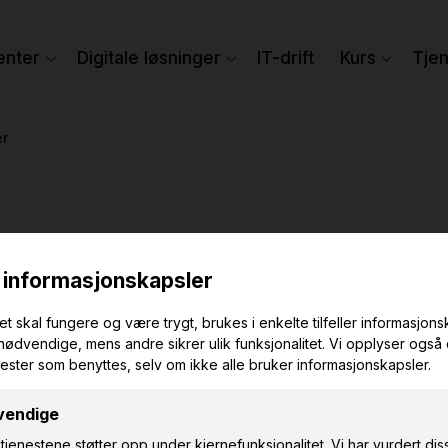
enter
Digitale løsninger
IT-drift
Kurs
Tje
er
INTERAKTIV FORMIDLING MED
tuelle oppleve