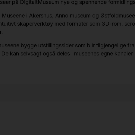
museer på DigitaltMuseum nye og spennende formidlings
 Museene i Akershus, Anno museum og Østfoldmuseen
 intuitivt skaperverktøy med formater som 3D-rom, scrol
r.
seene bygge utstillingssider som blir tilgjengelige fra
 De kan selvsagt også deles i museenes egne kanaler.