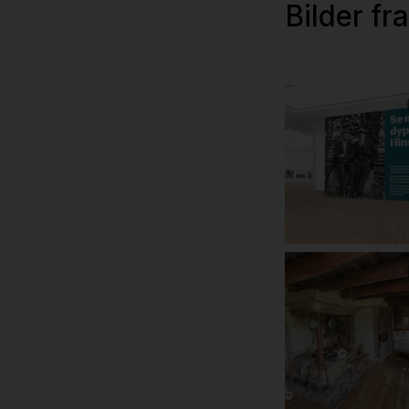
Bilder fr
Fra utstillingen 
meg dypt inn i
linsen" (MiA -
Museene i
Akershus)
360-visning i