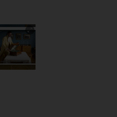
eovisning i
tillingen "Besøk
derud gård"
A - Museene i
ershus)