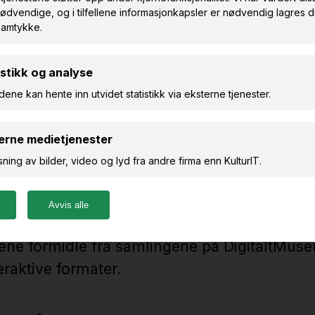
-utstillinger i dedikerte
Lag spennende fortellinger
rtuelle rom
med "scrollytell"
ne formidle fra samlingene på DigitaltMuse
eraktive formater.