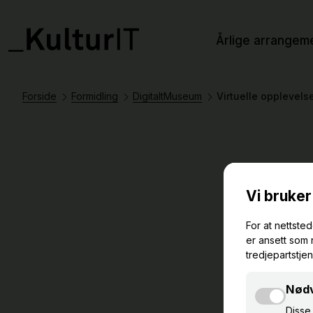
Årlige arrangem
Forside
Formidling
DigitaltMuseum
Virtuelle opplevels
Vir