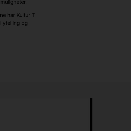
muligheter.
e har KulturIT
lytelling og