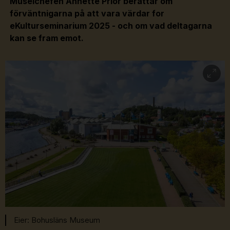
Museichefen Annette Prior berättar om
Karlsson & Havtorn
Baileys, Kaffe, Cola & Vit
förväntnigarna på att vara värdar for
Choklad.
Kr. 145.-
eKulturseminarium 2025 - och om vad deltagarna
Plommonkaka
Plommonsorbet, Vanilj, Vit Choklad &
kan se fram emot.
Smulor.
Kr. 145.-
Bohusläns Museum