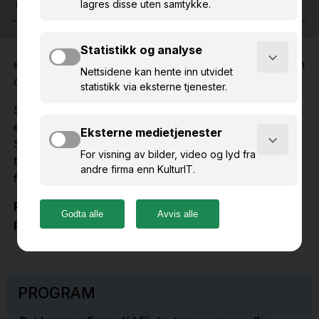
17. –
18. sep. 2025
eKulturseminariet är en arena för kunskapsutbyte om
digitalisering på museer och kulturarvsinstitutioner.
Seminariet är först och främst för dig som använder
en eller flera av
de digitala tjänsterna inom eKultur
.
Syftet är att uppdatera dig om vilka möjligheter som
tjänsterna ger, inom samlingsförvaltning och
förmedling.
På denna webbsidan hittar du program och
praktisk information om seminariet.
PROGRAM