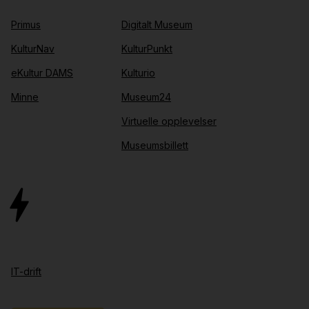
Primus
Digitalt Museum
KulturNav
KulturPunkt
eKultur DAMS
Kulturio
Minne
Museum24
Virtuelle opplevelser
Museumsbillett
IT-drift