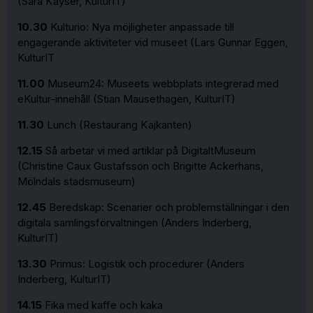
(Sara Kayser, KulturIT)
10.30
Kulturio: Nya möjligheter anpassade till
engagerande aktiviteter vid museet (Lars Gunnar Eggen,
KulturIT
11.00
Museum24: Museets webbplats integrerad med
eKultur-innehåll (Stian Mausethagen, KulturIT)
11.30
Lunch (Restaurang Kajkanten)
12.15
Så arbetar vi med artiklar på DigitaltMuseum
(Christine Caux Gustafsson och Brigitte Ackerhans,
Mölndals stadsmuseum)
12.45
Beredskap: Scenarier och problemställningar i den
digitala samlingsförvaltningen (Anders Inderberg,
KulturIT)
13.30
Primus: Logistik och procedurer (Anders
Inderberg, KulturIT)
14.15
Fika med kaffe och kaka