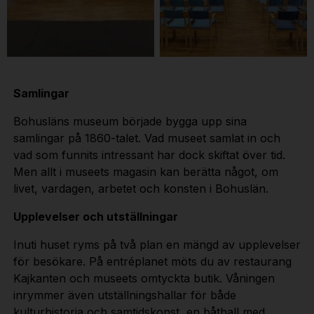
Hörsalen
Hörsalen
(seminarielokalerna)
(seminarielokalerna)
Bohusläns Museum
Bohusläns Museum
Samlingar
Bohusläns museum började bygga upp sina
samlingar på 1860-talet. Vad museet samlat in och
vad som funnits intressant har dock skiftat över tid.
Men allt i museets magasin kan berätta något, om
livet, vardagen, arbetet och konsten i Bohuslän.
Upplevelser och utställningar
Inuti huset ryms på två plan en mängd av upplevelser
för besökare. På entréplanet möts du av restaurang
Kajkanten och museets omtyckta butik. Våningen
inrymmer även utställningshallar för både
kulturhistoria och samtidskonst, en båthall med