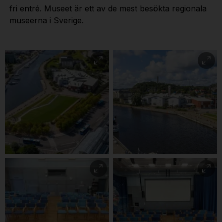
fri entré. Museet är ett av de mest besökta regionala
museerna i Sverige.
Bohusläns Museum är
placerat i centrala
Uddevalla, vid
Museet och Bäveån.
Kampenhofs busstation
Bohusläns museum
Bohusläns Museum
och Bäveån.
Besöksingången är från
museiparken.