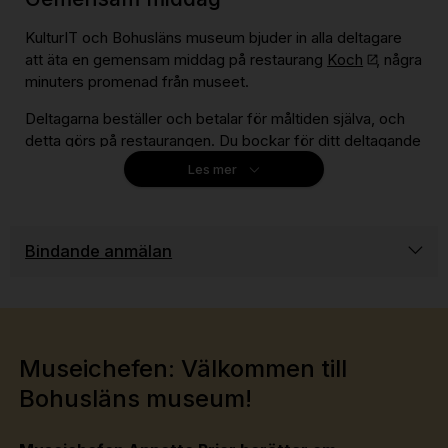
KulturIT och Bohusläns museum bjuder in alla deltagare
att äta en gemensam middag på restaurang
Koch
, några
minuters promenad från museet.
Deltagarna beställer och betalar för måltiden själva, och
detta görs på restaurangen. Du bockar för ditt deltagande
i anmälningsformuläret för seminariet.
Les mer
ALTERNATIV PÅ MENYN:
Tupp Ballotine
Kronärtskocka, Silverlök, Kroppkaka,
Bindande anmälan
Dragon, Kapris, Madeirasky & Tuppskinn.
Kr. 315.-
Smörstekt Uer
Pumpa x2, Pumpakärnor, Potatis,
Grönkål, Miso & Rostad Vermouthsås.
Kr. 345.-
Stekt Kronärtskock
Rödbeta, Kronärtskockspuré,
Museichefen: Välkommen till
Kroppkaka, Kapris, Silverlök & Smör.
Kr. 275.-
Bohusläns museum!
Dessertalternativ: