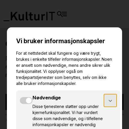
eKulturseminarium 2025
Den 17-18 september arrangerar vi
eKulturseminarium i Uddevalla, tillsammans
med Bohusläns museum!
NB! Arrangementet har funnet sted
UDDEVALLA
BOHUSLÄNS MUSEUM