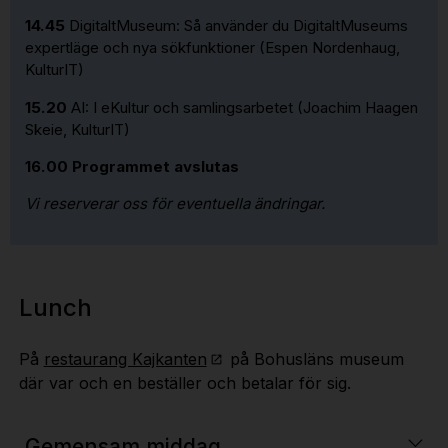
14.45
DigitaltMuseum: Så använder du DigitaltMuseums
expertläge och nya sökfunktioner (Espen Nordenhaug,
KulturIT)
15.20
AI: I eKultur och samlingsarbetet (Joachim Haagen
Skeie, KulturIT)
16.00
Programmet avslutas
Vi reserverar oss för eventuella ändringar.
Lunch
På
restaurang Kajkanten
på Bohusläns museum
där var och en beställer och betalar för sig.
Gemensam middag