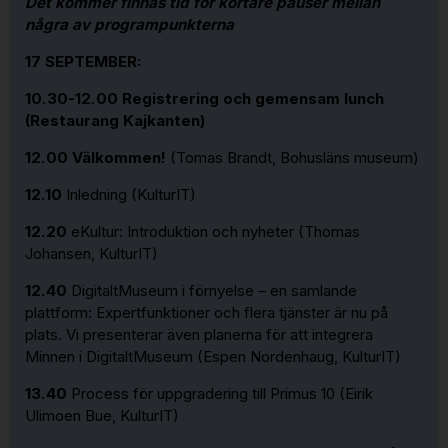
Det kommer finnas tid för kortare pauser mellan
några av programpunkterna
17 SEPTEMBER:
10.30-12.00
Registrering och gemensam lunch
(Restaurang Kajkanten)
12.00 Välkommen!
(Tomas Brandt, Bohusläns museum)
12.10
Inledning (KulturIT)
12.20
eKultur: Introduktion och nyheter (Thomas
Johansen, KulturIT)
12.40
DigitaltMuseum i förnyelse – en samlande
plattform: Expertfunktioner och flera tjänster är nu på
plats. Vi presenterar även planerna för att integrera
Minnen i DigitaltMuseum (Espen Nordenhaug, KulturIT)
13.40
Process för uppgradering till Primus 10 (Eirik
Ulimoen Bue, KulturIT)