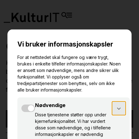
Grunnkurs Primus 10
Kurset er tilpasset ansatte ved museer som
bruker Primus 10 eller planlegger
oppgraderingen innen nær fremtid. Vi tar høyde
for lite eller ingen erfaring med bruk av Primus.
NB! Arrangementet har funnet sted