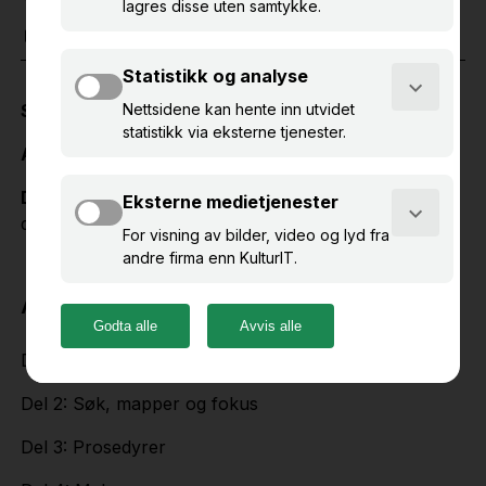
NETTBASERT KURS
PRIMUS
25. nov. 2025
10.00 – 13.00
Språk:
Norsk
Antall kursplasser:
10
Deltakeravgift:
NOK 2200/ SEK 2200 (eks.mva) per
deltaker
Agenda:
Del 1: Registrere objekter
Del 2: Søk, mapper og fokus
Del 3: Prosedyrer