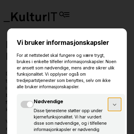
Informasjonskapsler i
DigitaltMuseum
DigitaltMuseum bruker informasjonskapsler (cookies)
til å samle informasjon anonymt. Denne
informasjonen benytter vi eksempelvis til web- og
brukerstatistikk. Informasjonen vi innhenter benyttes
for å forstå og forbedre tjenestene våre og for å
kunne tilby deg relevant innhold.
Ved å besøke og benytte deg av digitaltmuseum.no
med informasjonskapsler aktivert i din nettleser,