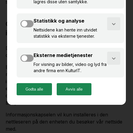
samtykker du til denne bruken.
Generell informasjon om
informasjonskapsler
De fleste nettsider benytter informasjonskapsler i
dag.
En informasjonskapsel er en tekstfil som legges i din
nettlesers
internminne. Du kan selv velge om du vil tillate dette
eller ikke, og du kan slette informasjonskapselen når
du vil. Du administrerer dette i den nettleseren du
benytter.
Informasjonskapselen vil kun installeres i den
nettleseren på den enheten du besøker vår nettside
med.