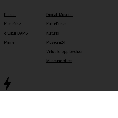
Primus
Digitalt Museum
KulturNav
KulturPunkt
eKultur DAMS
Kulturio
Minne
Museum24
Virtuelle opplevelser
Museumsbillett
IT-drift