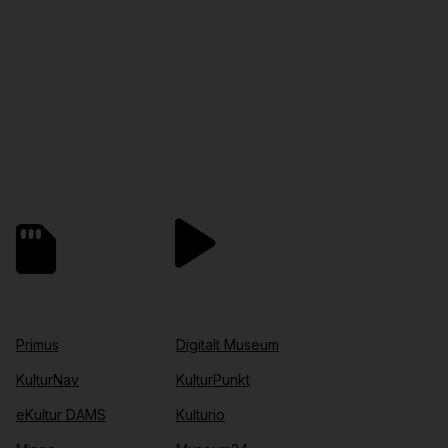
Primus
Digitalt Museum
KulturNav
KulturPunkt
eKultur DAMS
Kulturio