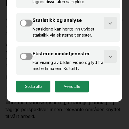
KulturIT
KulturIT kan bidra med faglige innlegg og foredrag på
møter, seminarer, konferanser og andre typer
arrangementer.
Vi har erfaring fra arbeid med IT og digitalisering i
museums- og kulturarvsektoren, og våre
medarbeidere har kompetanse innen flere
fagområder.
Innhold og tema
Innhold og varighet tilpasses tema og målgruppe for
arrangementet i dialog med oppdragsgiver. Vi kan
bidra med kunnskapsdeling, erfaringsgrunnlag og
faglige perspektiver innen relevante områder knyttet
til vårt arbeid.