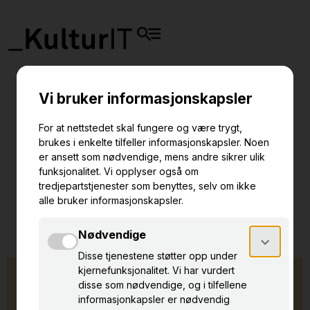
post@kulturit.org
Telefon +47 909 93 000
Vi har åpent alle hverdager mellom 08.00 og 16.00
Stengt: Helligdager i forbindelse med påske, pinse og jul,
samt 1. og 17. mai