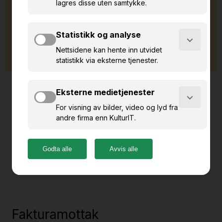
Brukerstøtte
Kontaktpersoner
Fakturamottak