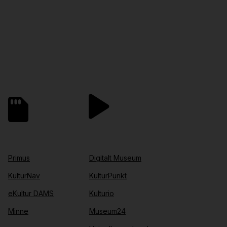
Primus
Digitalt Museum
KulturNav
KulturPunkt
eKultur DAMS
Kulturio
Minne
Museum24