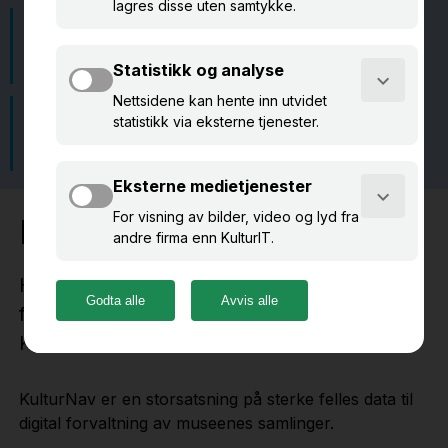
Praktisk nytte i arbeidet med
Kobling til databasen Primus
kulturarvsforvaltning
Åpne data tilgjengelig for
Bidra til å samkjøre
alle
kulturarvsterminologi
Hva er KulturNav?
Hvordan kan vi skape en felles terminologi for
forvaltning av kulturarv? Ett av svarene er
KulturNav.
KulturNav er en storsatsning på sterke felles data til
digital forvaltning av museenes samlinger.