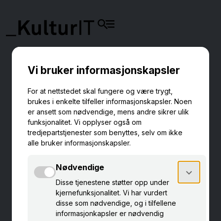
FELLES TERMINOLOGI MED
KulturNav