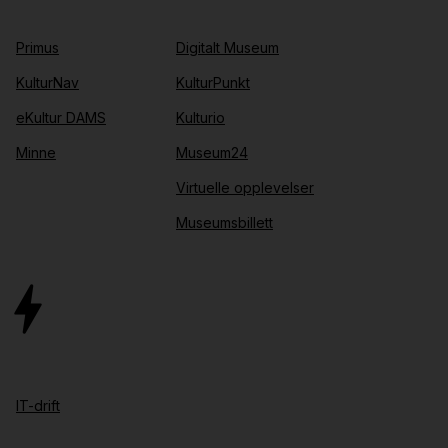
Primus
Digitalt Museum
KulturNav
KulturPunkt
eKultur DAMS
Kulturio
Minne
Museum24
Virtuelle opplevelser
Museumsbillett
IT-drift