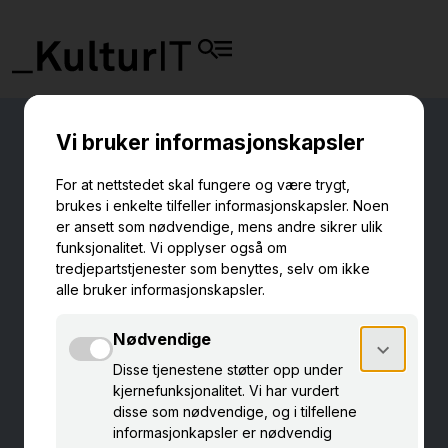
Nasjonal
sikkerhetsmåned
KulturIT markerer Nasjonal Sikkerhetsmåned i
oktober, sammen med resten av Norge.
Digital beredskap
Dette gjør KulturIT
Kunnskapsartikler