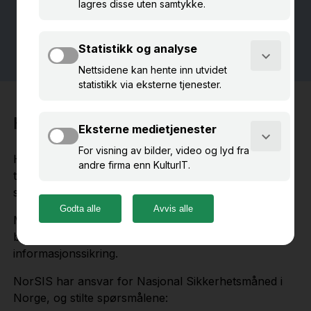
Hva er digital beredskap?
Hvor godt forberedt er ditt museum på digitale
trusler, angrep og systemfeil? Temaet for Nasjonal
sikkerhetsmåned i 2025 var
digital beredskap
.
Mange undervurderer risikoen ved manglende
beredskap, ifølge NorSIS - Norsk senter for
informasjonssikring.
NorSIS har ansvar for Nasjonal Sikkerhetsmåned i
Norge, og stilte spørsmålene: