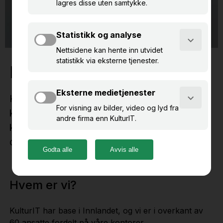
Hva er KulturIT?
KulturIT er et IT-selskap av og for
kultursektoren, og som brenner for å gjøre
kultursektoren enda bedre gjennom
digitalisering.
Hvem er vi?
KulturIT har base i Innlandet, og vi er i overkant av
60 ansatte fordelt på våre kontorer.