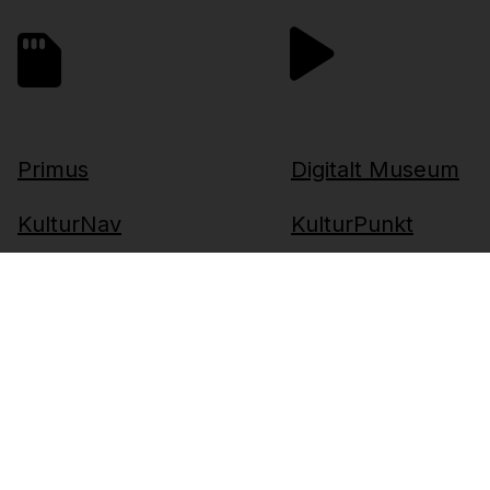
Primus
Digitalt Museum
KulturNav
KulturPunkt
eKultur DAMS
Kulturio
Minne
Museum24
Virtuelle opplevels
Museumsbillett