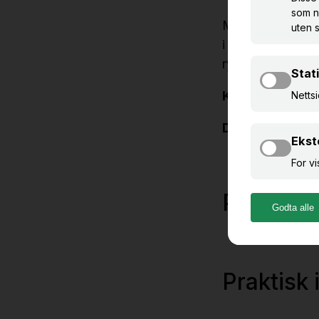
Med Primus 10 ha
i funksjoner for
rydde, og hvorda
Kursplasser:
10
Deltakeravgift:
Påmeldi
Praktisk