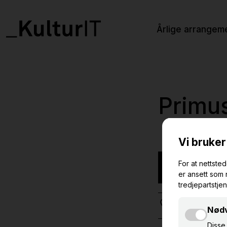
Årlige arrangem
Primus
NETTBASERT K