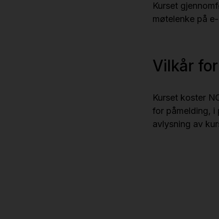
Kurset gjennomfø
møtelenke på e-
Vilkår fo
Kurset koster NO
for påmelding, i
avlysning av kur