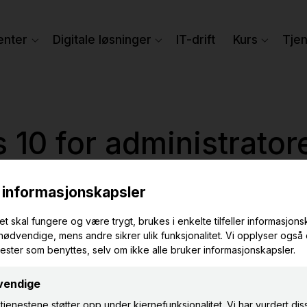
enter
Digitale løsninger
IT-drift
Kurs
Tje
 10 for administrator
NB! Arrangementet har funnet sted
URS
PRIMUS
21. mai 2025
09.00 –