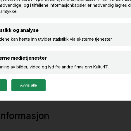
r du bedre oversikt over samlingene. I dette kurset få
 deg som administrator. For eksempel: Hvor er det lurt
n du bruker du løsningens verktøy til dette?
NOK / SEK 1500 (eks.mva) per deltaker
ng
 informasjon