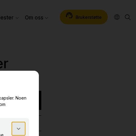
Brukerstøtte
nester
Om oss
er
 11.00