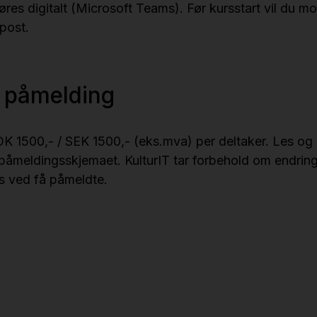
res digitalt (Microsoft Teams). Før kursstart vil du mo
post.
r påmelding
K 1500,- / SEK 1500,- (eks.mva) per deltaker. Les og
 påmeldingsskjemaet. KulturIT tar forbehold om endringe
s ved få påmeldte.