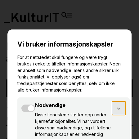
Primus 10 for
administratorer
NB! Arrangementet har funnet sted
NETTBASERT KURS
PRIMUS
02. des. 2025
09.00 – 11.00