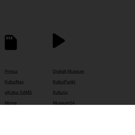
Primus
Digitalt Museum
KulturNav
KulturPunkt
eKultur DAMS
Kulturio
Minne
Museum24
Virtuelle opplevelser
Museumsbillett