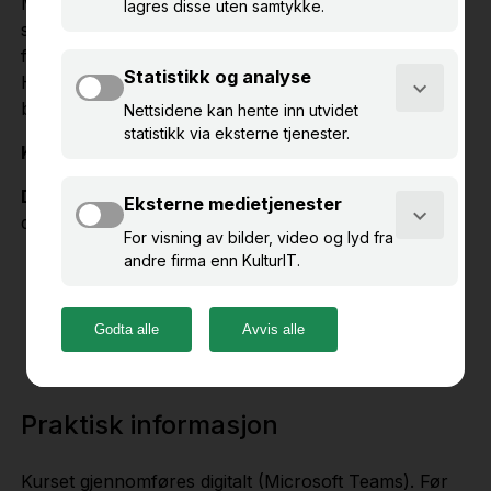
Med Primus 10 har du bedre oversikt over
samlingene. I dette kurset får du en innføring i
funksjoner for deg som administrator. For eksempel:
Hvor er det lurt å begynne å rydde, og hvordan du
bruker du løsningens verktøy til dette?
Kursplasser:
10
Deltakeravgift:
NOK / SEK 1500 (eks.mva) per
deltaker
Påmelding
Praktisk informasjon
Kurset gjennomføres digitalt (Microsoft Teams). Før