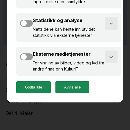
Praktisk informasjon
Språk:
Norsk/svensk
Kursplasser:
10 (Ved interne kurs: etter avtale)
Format:
Nettbasert (Microsoft Teams)
Agenda:
Del 1: Registrere objekter
Del 2: Søk, mapper og fokus
Del 3: Prosedyrer
Del 4: Maler