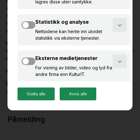
Med Primus 10 har du bedre oversikt over
samlingene. I dette kurset får du en innføring i
funksjoner for deg som administrator. For eksempel:
Hvor er det lurt å begynne å rydde, og hvordan du
bruker du løsningens verktøy til dette?
Hvem passer kurset for?
Kurset er tilpasset Primus-administratorer ved museer
som har tatt i bruk Primus 10.
Kursplasser:
10
Deltakeravgift:
NOK / SEK 1600 (eks.mva) per
deltaker
Påmelding