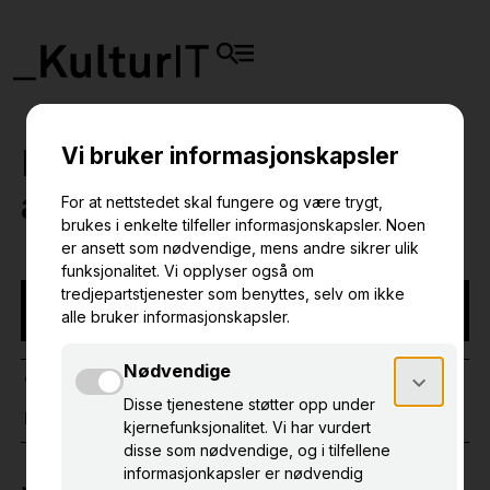
Primus 10 Kurs for
administratorer
NB! Arrangementet har funnet sted
NETTBASERT
PRIMUS
11. feb. 2026
09.00 – 11.00