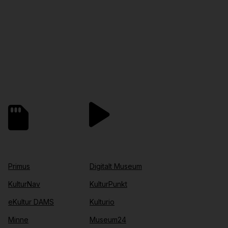
Primus
Digitalt Museum
KulturNav
KulturPunkt
eKultur DAMS
Kulturio
Minne
Museum24