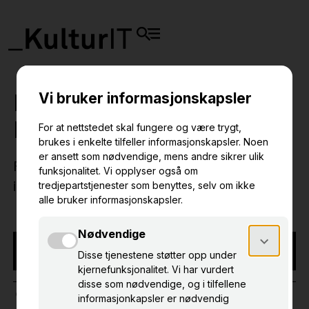
Produktmøte om eKultur
DAMS
Få med deg nyheter, muligheter og aktuelt
innen eKultur DAMS.
NB! Arrangementet har funnet sted
NETTBASERT
EKULTUR DAMS