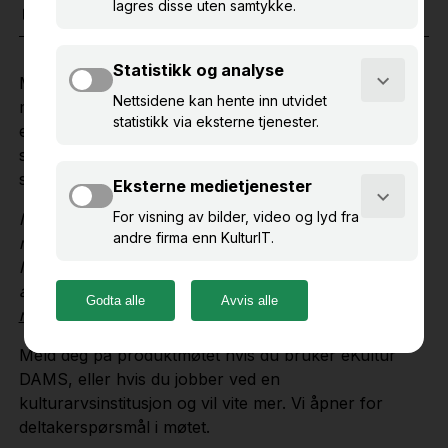
19. mars 2026
10.00 – 12.00
(inntil 2 t)
Museer sitter på store mengder mediafiler som i
mange tilfeller er lagret i ulike løsninger, i flere
eksemplarer og uten gode sorterings- og
søkemuligheter. eKultur DAMS sørger for ryddig og
sikker lagring og forvaltning av slike filer.
I samarbeidsprosjektet "Pilot for langtidsbevaring av
museenes digitale kulturarv" mellom KulturIT og
Nasjonalbiblioteket har eKultur DAMS blitt brukt som
avleverende system.
Les mer på Nasjonalbibliotekets
nettsider
Meld deg på produktmøtet hvis du bruker eKultur
DAMS, eller hvis du jobber ved en
kulturarvsinstitusjon og vil vite mer. Vi åpner for
deltakerspørsmål i møtet.