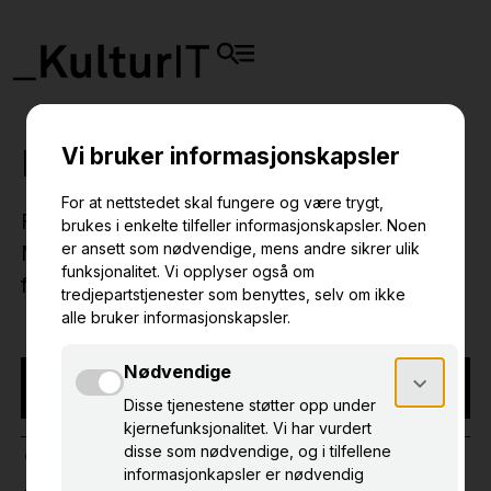
Produktmøte om Minne
Få med deg om nyheter og muligheter om
Minne - løsningen for innsamling, håndtering og
formidling av immateriell kulturarv.
NB! Arrangementet har funnet sted
NETTBASERT
MINNE