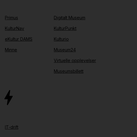
Primus
Digitalt Museum
KulturNav
KulturPunkt
eKultur DAMS
Kulturio
Minne
Museum24
Virtuelle opplevelser
Museumsbillett
IT-drift