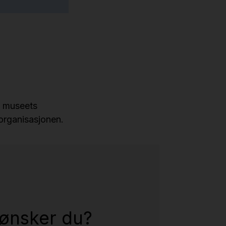
l museets
 organisasjonen.
ønsker du?