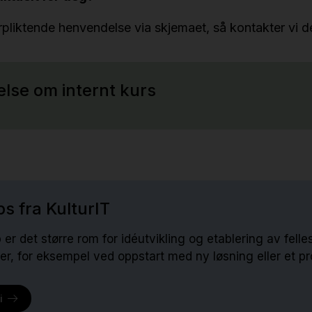
pliktende henvendelse via skjemaet, så kontakter vi d
lse om internt kurs
 fra KulturIT
er det større rom for idéutvikling og etablering av felle
r, for eksempel ved oppstart med ny løsning eller et pro
i