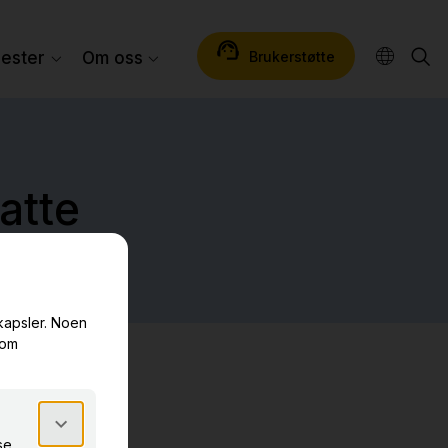
Brukerstøtte
nester
Om oss
atte
eet.