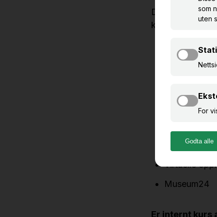
De fleste kursen
kurs. Dette inklu
Primus
KulturNav
Minne
eKultur DAM
DigitaltMuseu
Kulturio/Kult
Virtuelle opp
Museum24
Er internt kurs