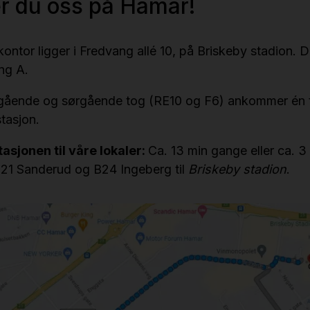
er du oss på Hamar!
ontor ligger i Fredvang allé 10, på Briskeby stadion. Du
ang A.
ående og sørgående tog (RE10 og F6) ankommer én til
stasjon.
tasjonen til våre lokaler:
Ca. 13 min gange eller ca. 3 
B21 Sanderud og B24 Ingeberg til
Briskeby stadion
.