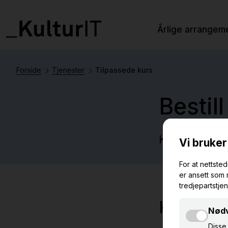
Årlige arrangem
Forside
Tjenester
Tilpassede kurs
Bestil
KulturIT tilb
Kurs i eK