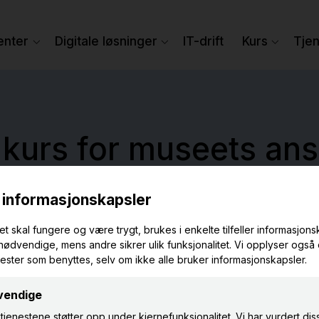
enter
Digitale løsninger
IT-drift
Kurs
Tje
l kurs for museets ans
yr målrettet kompetanseheving internt på mus
ultur-løsninger