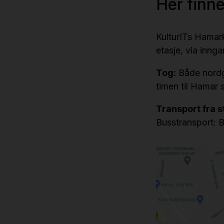
Her finn
KulturITs Hamark
etasje, via inng
Tog:
Både nordg
timen til Hamar 
Transport fra s
Busstransport: 