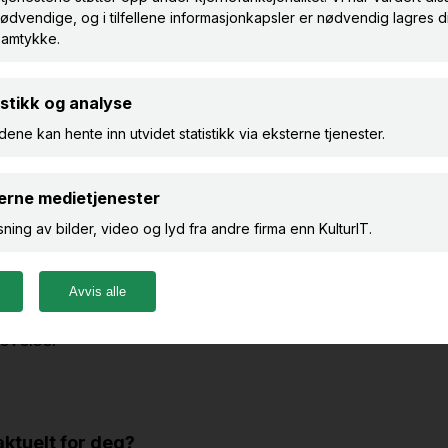
e du finner på kurskalenderen vår, kan du også bestill
derer kurs i:
S
m (inkl. ekspertfunksjoner, artikler og DigitaltMuseum
urPunkt
levelser
 aktuelt for deg?