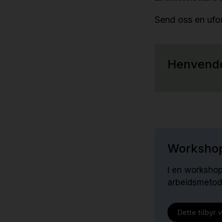
Send oss en ufor
Henvende
Workshops
I en workshop 
arbeidsmetode
Dette tilbyr v