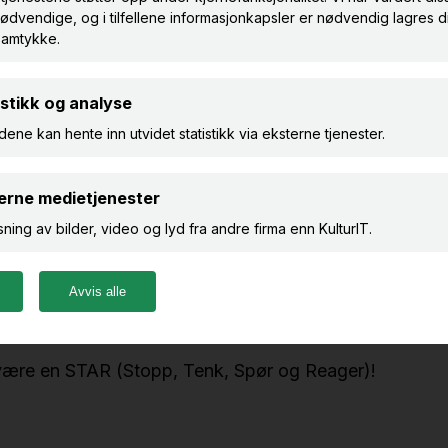
 ramme enhver virksomhet, og konsekvensene kan vær
li stjålet, systemer kan bli utilgjengelige, og angrep ka
.
én av oss agerer og reagerer i en digital hverdag er a
erheten i organisasjonen.
al sikkerhet i hverdagen
styrker alle museets ansatte i
jonssikkerhet, på en enkel og tidseffektiv måte.
 være en STAR (Stopp, Tenk, Spør og Reager)!