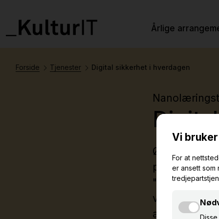
Årlige arrangem
Forside
Tjenester
Digital sikkerhet i hverdagen
Nanolæringst
Digita
Ønsker musee
på en enkel 
"Digital sikk
vi sørger for 
ansatt.