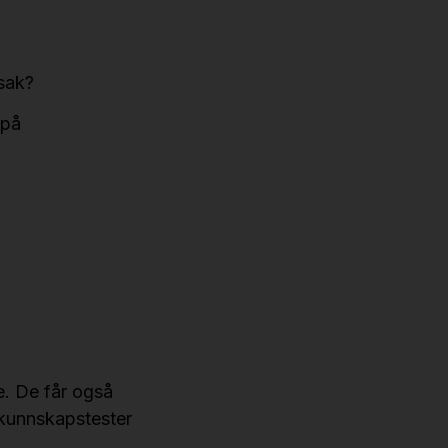
sak?
 på
de. De får også
 kunnskapstester