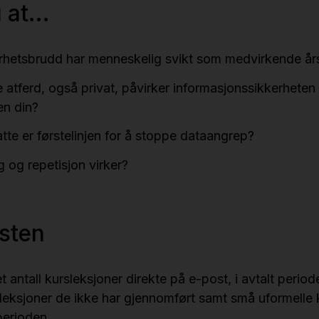
 at...
erhetsbrudd har menneskelig svikt som medvirkende år
ale atferd, også privat, påvirker informasjonssikkerheten
en din?
te er førstelinjen for å stoppe dataangrep?
g og repetisjon virker?
sten
t antall kursleksjoner direkte på e-post, i avtalt perio
leksjoner de ikke har gjennomført samt små uformelle
perioden.