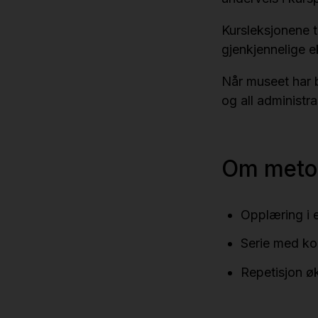
Kursleksjonene t
gjenkjennelige e
Når museet har b
og all administr
Om meto
Opplæring i e
Serie med ko
Repetisjon øk