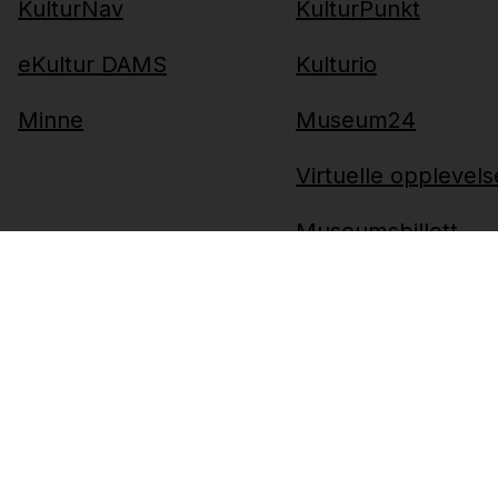
KulturNav
KulturPunkt
eKultur DAMS
Kulturio
Minne
Museum24
Virtuelle opplevels
Museumsbillett
KulturIT © 2025
Om Personvern
Endre dine
personverninnstillinger