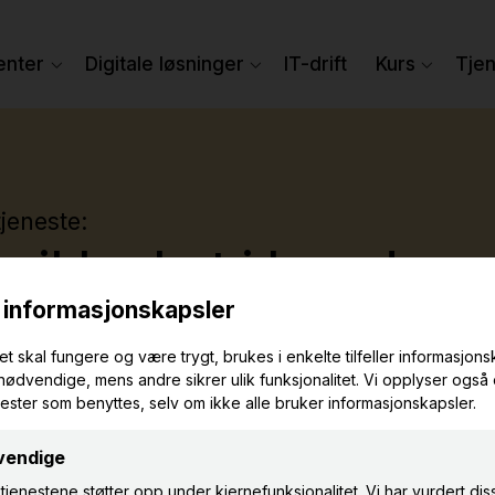
enter
Digitale løsninger
IT-drift
Kurs
Tje
jeneste:
l sikkerhet i hverdage
t å øke kompetanse og bevissthet om digital
måte?
erhet i hverdagen" er en lavterskel opplæring
dette, med korte og relevante kursleksjoner di