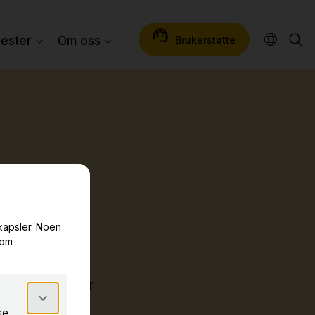
Brukerstøtte
nester
Om oss
n
 sikkerhet,
stjeneste der
rekte til hver