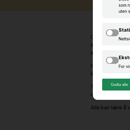
Cyberangrep kan
Informasjon kan b
økonomiske tap
Hvordan hver og 
informasjonssikk
Tjenesten
Digit
med god informas
Alle kan lære å