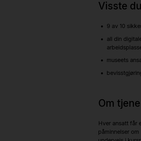
Visste du
9 av 10 sikk
all din digit
arbeidsplass
museets ansat
bevisstgjørin
Om tjene
Hver ansatt får e
påminnelser om 
underveis i kurs