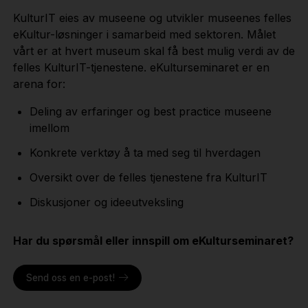
KulturIT eies av museene og utvikler museenes felles
eKultur-løsninger i samarbeid med sektoren. Målet
vårt er at hvert museum skal få best mulig verdi av de
felles KulturIT-tjenestene. eKulturseminaret er en
arena for:
Deling av erfaringer og best practice museene
imellom
Konkrete verktøy å ta med seg til hverdagen
Oversikt over de felles tjenestene fra KulturIT
Diskusjoner og ideeutveksling
Har du spørsmål eller innspill om eKulturseminaret?
Send oss en e-post!