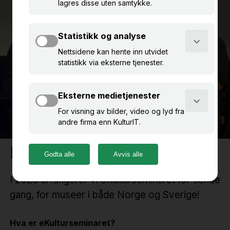
Bli med på eKulturseminar!
I 2026 arrangerer vi eKulturseminaret for tiende
gang, for museer i både Norge og Sverige!
Hva er eKulturseminaret?