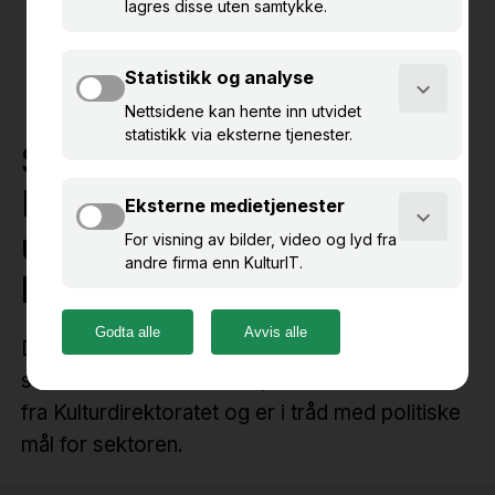
Støtte fra
Kulturdirektoratet til
utvikling av eKultur-
løsningene
De digitale løsningene som KulturIT lager i
samarbeid med museene, utvikles med støtte
fra Kulturdirektoratet og er i tråd med politiske
mål for sektoren.