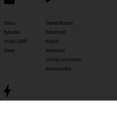
Primus
Digitalt Museum
KulturNav
KulturPunkt
eKultur DAMS
Kulturio
Minne
Museum24
Virtuelle opplevelser
Museumsbillett
IT-drift