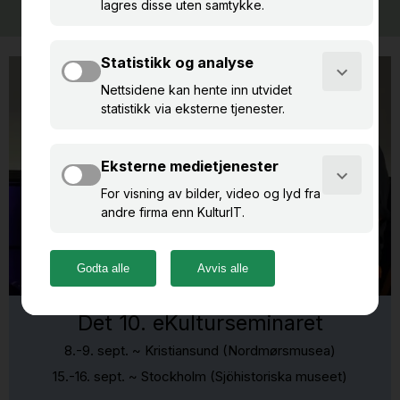
Det 10. eKulturseminaret
8.-9. sept. ~ Kristiansund (Nordmørsmusea)
15.-16. sept. ~ Stockholm (Sjöhistoriska museet)