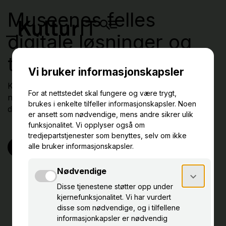
Museenes felles
digitale løsninger og
tjenester
KulturIT sørger for en trygg IT-hverdag og utvikler de
nasjonale fellesløsningene for museenes sentrale
digitale oppgaver.
Om eKultur-løsningene