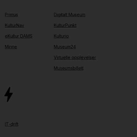
Primus
Digitalt Museum
KulturNav
KulturPunkt
eKultur DAMS
Kulturio
Minne
Museum24
Virtuelle opplevelser
Museumsbillett
IT-drift