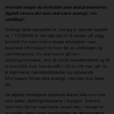
Hvordan velger du innholdet som skal presenteres
digitalt versus det som skal være analogt, i en
utstilling?
Nettopp dette samspillet er noe jeg er ganske opptatt
av. I TIDSROM er det lagt opp til få tekster på vegg
bortsett fra noen overordnede tekstplater med
essensiell informasjon til hver del av utstillingen og
ved interiørene. Du skal kunne gå inn i
utstillingsrommene, lese de korte hovedtekstene og få
et overblikk over hva du står i. Vil du vite mer, går du
til skjermene. Gjenstandstekster og utdypende
informasjon finnes ikke analogt, men kan kun leses
der.
De digitale innslagene oppleves likevel ikke som noe
som setter utstillingsobjektene i skyggen. Snarere
tvert imot fjerner skjermene visuell støy i monterne
og rydder plass rundt opplevelsen av gjenstandene.