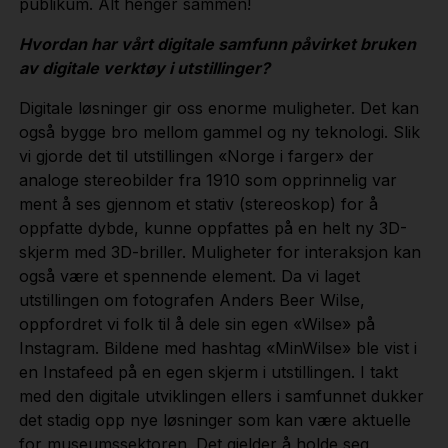
publikum. Alt henger sammen!
Hvordan har vårt digitale samfunn påvirket bruken
av digitale verktøy i utstillinger?
Digitale løsninger gir oss enorme muligheter. Det kan
også bygge bro mellom gammel og ny teknologi. Slik
vi gjorde det til utstillingen «Norge i farger» der
analoge stereobilder fra 1910 som opprinnelig var
ment å ses gjennom et stativ (stereoskop) for å
oppfatte dybde, kunne oppfattes på en helt ny 3D-
skjerm med 3D-briller. Muligheter for interaksjon kan
også være et spennende element. Da vi laget
utstillingen om fotografen Anders Beer Wilse,
oppfordret vi folk til å dele sin egen «Wilse» på
Instagram. Bildene med hashtag «MinWilse» ble vist i
en Instafeed på en egen skjerm i utstillingen. I takt
med den digitale utviklingen ellers i samfunnet dukker
det stadig opp nye løsninger som kan være aktuelle
for museumssektoren. Det gjelder å holde seg