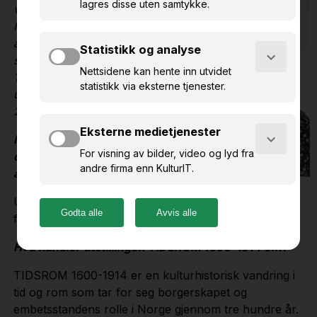
ved Norsk
Folkemuseum, som
åpnet i 2021. Den viser
seks interiører og ca.
1500 gjenstander i et
utstillingsareal på cirka
2000 kvadratmeter.
Hva består dine
daglige
arbeidsoppgaver av?
Utstillingsarbeid, samlingsforvaltning, forskning og
formidling.
Hva handler utstillingen TIDSROM 1600-1914 om?
TIDSROM 1600-1914 er en kulturhistorisk vandring i
tid og rom som tar for seg borgerskapet og
embetsstandens rolle i Norge gjennom tre hundre år.