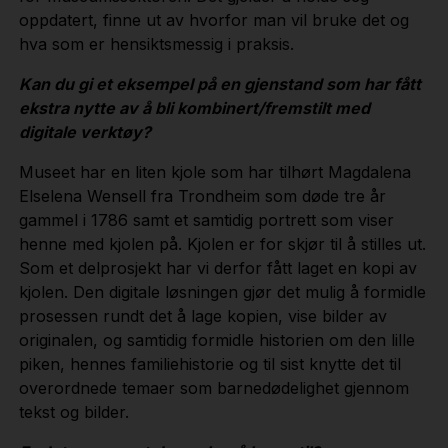
oppdatert, finne ut av hvorfor man vil bruke det og
hva som er hensiktsmessig i praksis.
Kan du gi et eksempel på en gjenstand som har fått
ekstra nytte av å bli kombinert/fremstilt med
digitale verktøy?
Museet har en liten kjole som har tilhørt Magdalena
Elselena Wensell fra Trondheim som døde tre år
gammel i 1786 samt et samtidig portrett som viser
henne med kjolen på. Kjolen er for skjør til å stilles ut.
Som et delprosjekt har vi derfor fått laget en kopi av
kjolen. Den digitale løsningen gjør det mulig å formidle
prosessen rundt det å lage kopien, vise bilder av
originalen, og samtidig formidle historien om den lille
piken, hennes familiehistorie og til sist knytte det til
overordnede temaer som barnedødelighet gjennom
tekst og bilder.