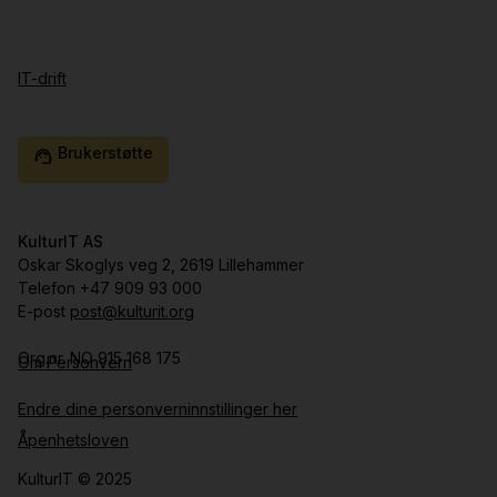
IT-drift
Brukerstøtte
support_agent
KulturIT AS
Oskar Skoglys veg 2, 2619 Lillehammer
Telefon +47 909 93 000
E-post
post@kulturit.org
Org.nr. NO 915 168 175
Om Personvern
Endre dine personverninnstillinger her
Åpenhetsloven
KulturIT © 2025