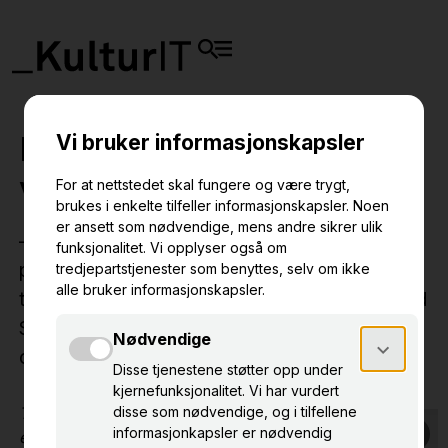
Museene forteller: Slik har
vi brukt Kulturio Pro
– Det digitale er noe som bør gå inn i
planleggingen av utstillingen på et tidlig
tidspunkt. Det sier konservator Marie Fongaard
Seim ved Norsk Folkemuseum, som forteller
om TIDSROM 1600-1914.
TIDSROM 1600-1914 er
en permanent utstilling