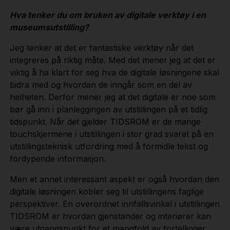
Hva tenker du om bruken av digitale verktøy i en
museumsutstilling?
Jeg tenker at det er fantastiske verktøy når det
integreres på riktig måte. Med det mener jeg at det er
viktig å ha klart for seg hva de digitale løsningene skal
bidra med og hvordan de inngår som en del av
helheten. Derfor mener jeg at det digitale er noe som
bør gå inn i planleggingen av utstillingen på et tidlig
tidspunkt. Når det gjelder TIDSROM er de mange
touchskjermene i utstillingen i stor grad svaret på en
utstillingsteknisk utfordring med å formidle tekst og
fordypende informasjon.
Men et annet interessant aspekt er også hvordan den
digitale løsningen kobler seg til utstillingens faglige
perspektiver. En overordnet innfallsvinkel i utstillingen
TIDSROM er hvordan gjenstander og interiører kan
være utgangspunkt for et mangfold av fortellinger.