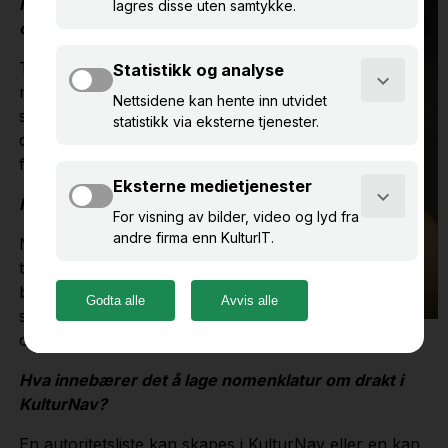
Hva er dine daglige
oppgaver?
Til daglig arbeider jeg
med
samlingsforvaltning,
dokumentasjon og
formidling.
Hva er nomenklatur?
Nomenklatur er
terminologien i et
bestemt fag. Det er en
systematisk oversikt
over navn på fagbetegnelser innenfor et felt.
Hva innebærer det å lage nomenklatur om drakt i
KulturNav?
En autoritetsliste kan skapes i KulturNav eller en kan