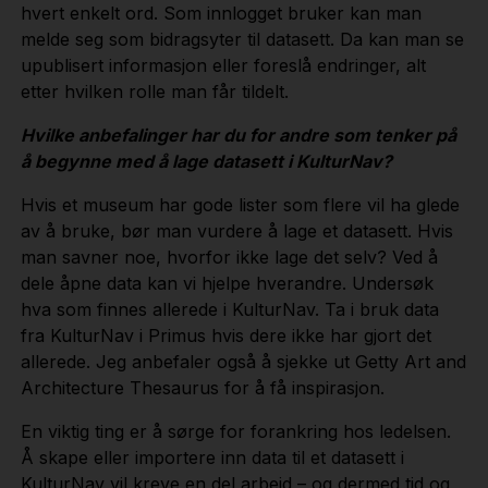
hvert enkelt ord. Som innlogget bruker kan man
melde seg som bidragsyter til datasett. Da kan man se
upublisert informasjon eller foreslå endringer, alt
etter hvilken rolle man får tildelt.
Hvilke anbefalinger har du for andre som tenker på
å begynne med å lage datasett i KulturNav?
Hvis et museum har gode lister som flere vil ha glede
av å bruke, bør man vurdere å lage et datasett. Hvis
man savner noe, hvorfor ikke lage det selv? Ved å
dele åpne data kan vi hjelpe hverandre. Undersøk
hva som finnes allerede i KulturNav. Ta i bruk data
fra KulturNav i Primus hvis dere ikke har gjort det
allerede. Jeg anbefaler også å sjekke ut Getty Art and
Architecture Thesaurus for å få inspirasjon.
En viktig ting er å sørge for forankring hos ledelsen.
Å skape eller importere inn data til et datasett i
KulturNav vil kreve en del arbeid – og dermed tid og