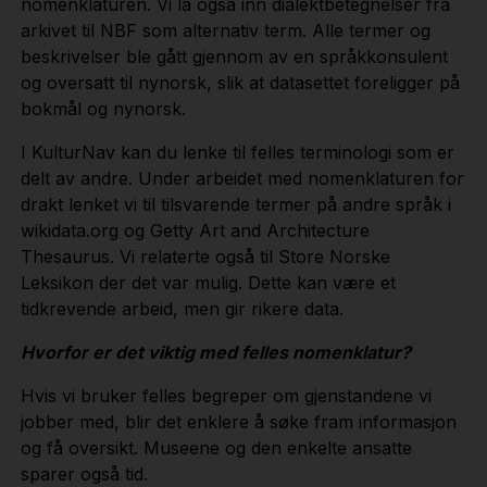
nomenklaturen. Vi la også inn dialektbetegnelser fra
arkivet til NBF som alternativ term. Alle termer og
beskrivelser ble gått gjennom av en språkkonsulent
og oversatt til nynorsk, slik at datasettet foreligger på
bokmål og nynorsk.
I KulturNav kan du lenke til felles terminologi som er
delt av andre. Under arbeidet med nomenklaturen for
drakt lenket vi til tilsvarende termer på andre språk i
wikidata.org og Getty Art and Architecture
Thesaurus. Vi relaterte også til Store Norske
Leksikon der det var mulig. Dette kan være et
tidkrevende arbeid, men gir rikere data.
Hvorfor er det viktig med felles nomenklatur?
Hvis vi bruker felles begreper om gjenstandene vi
jobber med, blir det enklere å søke fram informasjon
og få oversikt. Museene og den enkelte ansatte
sparer også tid.