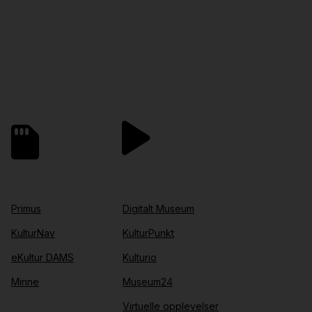
Primus
Digitalt Museum
KulturNav
KulturPunkt
eKultur DAMS
Kulturio
Minne
Museum24
Virtuelle opplevelser