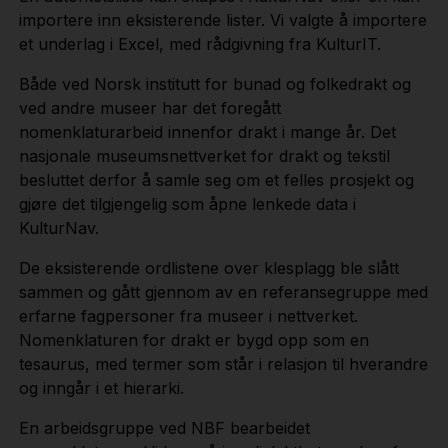
importere inn eksisterende lister. Vi valgte å importere
et underlag i Excel, med rådgivning fra KulturIT.
Både ved Norsk institutt for bunad og folkedrakt og
ved andre museer har det foregått
nomenklaturarbeid innenfor drakt i mange år. Det
nasjonale museumsnettverket for drakt og tekstil
besluttet derfor å samle seg om et felles prosjekt og
gjøre det tilgjengelig som åpne lenkede data i
KulturNav.
De eksisterende ordlistene over klesplagg ble slått
sammen og gått gjennom av en referansegruppe med
erfarne fagpersoner fra museer i nettverket.
Nomenklaturen for drakt er bygd opp som en
tesaurus, med termer som står i relasjon til hverandre
og inngår i et hierarki.
En arbeidsgruppe ved NBF bearbeidet