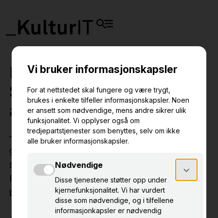
Museene forteller:
Slik bruker jeg KulturNav i
arbeidet mitt
– Hvis vi bruker felles begreper om
gjenstandene vi jobber med, blir det enklere å
søke fram informasjon og få oversikt, sier
Ragni Engstrøm Nilsen ved Norsk institutt for
bunad og folkedrakt (NBF).