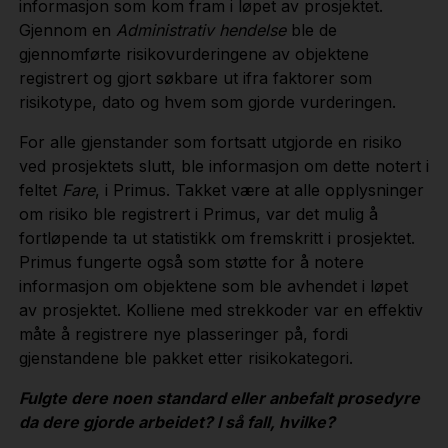
informasjon som kom fram i løpet av prosjektet.
Gjennom en
Administrativ hendelse
ble de
gjennomførte risikovurderingene av objektene
registrert og gjort søkbare ut ifra faktorer som
risikotype, dato og hvem som gjorde vurderingen.
For alle gjenstander som fortsatt utgjorde en risiko
ved prosjektets slutt, ble informasjon om dette notert i
feltet
Fare
, i Primus. Takket være at alle opplysninger
om risiko ble registrert i Primus, var det mulig å
fortløpende ta ut statistikk om fremskritt i prosjektet.
Primus fungerte også som støtte for å notere
informasjon om objektene som ble avhendet i løpet
av prosjektet. Kolliene med strekkoder var en effektiv
måte å registrere nye plasseringer på, fordi
gjenstandene ble pakket etter risikokategori.
Fulgte dere noen standard eller anbefalt prosedyre
da dere gjorde arbeidet? I så fall, hvilke?