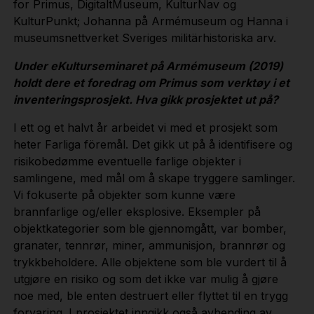
for Primus, DigitaltMuseum, KulturNav og
KulturPunkt; Johanna på Armémuseum og Hanna i
museumsnettverket Sveriges militärhistoriska arv.
Under eKulturseminaret på Armémuseum (2019)
holdt dere et foredrag om Primus som verktøy i et
inventeringsprosjekt. Hva gikk prosjektet ut på?
I ett og et halvt år arbeidet vi med et prosjekt som
heter Farliga föremål. Det gikk ut på å identifisere og
risikobedømme eventuelle farlige objekter i
samlingene, med mål om å skape tryggere samlinger.
Vi fokuserte på objekter som kunne være
brannfarlige og/eller eksplosive. Eksempler på
objektkategorier som ble gjennomgått, var bomber,
granater, tennrør, miner, ammunisjon, brannrør og
trykkbeholdere. Alle objektene som ble vurdert til å
utgjøre en risiko og som det ikke var mulig å gjøre
noe med, ble enten destruert eller flyttet til en trygg
forvaring. I prosjektet inngikk også avhending av