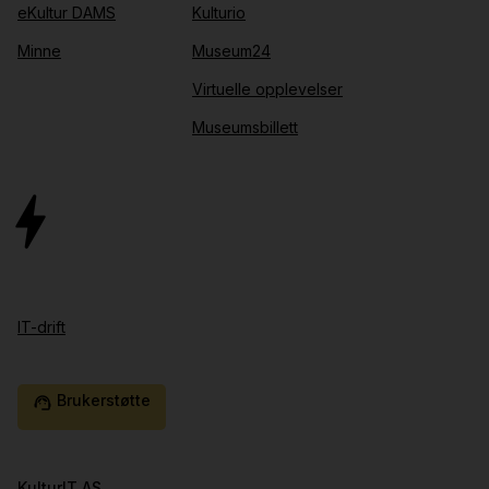
eKultur DAMS
Kulturio
Minne
Museum24
Virtuelle opplevelser
Museumsbillett
IT-drift
Brukerstøtte
support_agent
KulturIT AS