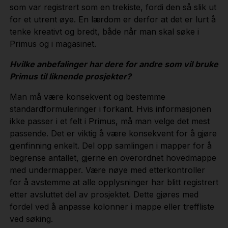
som var registrert som en trekiste, fordi den så slik ut
for et utrent øye. En lærdom er derfor at det er lurt å
tenke kreativt og bredt, både når man skal søke i
Primus og i magasinet.
Hvilke anbefalinger har dere for andre som vil bruke
Primus til liknende prosjekter?
Man må være konsekvent og bestemme
standardformuleringer i forkant. Hvis informasjonen
ikke passer i et felt i Primus, må man velge det mest
passende. Det er viktig å være konsekvent for å gjøre
gjenfinning enkelt. Del opp samlingen i mapper for å
begrense antallet, gjerne en overordnet hovedmappe
med undermapper. Være nøye med etterkontroller
for å avstemme at alle opplysninger har blitt registrert
etter avsluttet del av prosjektet. Dette gjøres med
fordel ved å anpasse kolonner i mappe eller treffliste
ved søking.