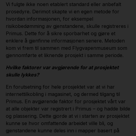
Vi fulgte ikke noen etablert standard eller anbefalt
prosedyre. Derimot skapte vi en egen metode for
hvordan informasjonen, for eksempel
risikobedømming av gjenstandene, skulle registreres i
Primus. Dette for å sikre sporbarhet og gjøre et
enklere å gjenfinne informasjonen senere. Metoden
kom vi frem til sammen med Flygvapenmuseum som
gjennomførte et liknende prosjekt i samme periode.
Hvilke faktorer var avgjørende for at prosjektet
skulle lykkes?
En forutsetning for hele prosjektet var at vi har
internettilkobling i magasinet, og dermed tilgang til
Primus. En avgjørende faktor for prosjektet vårt var
at alle objekter var registrert i Primus – og hadde bilde
og plassering. Dette gjorde at vi i starten av prosjektet
kunne se hvor omfattende arbeidet ville bli, og
gjenstandene kunne deles inn i mapper basert på