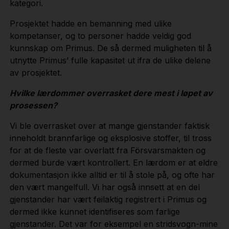
kategori.
Prosjektet hadde en bemanning med ulike
kompetanser, og to personer hadde veldig god
kunnskap om Primus. De så dermed muligheten til å
utnytte Primus’ fulle kapasitet ut ifra de ulike delene
av prosjektet.
Hvilke lærdommer overrasket dere mest i løpet av
prosessen?
Vi ble overrasket over at mange gjenstander faktisk
inneholdt brannfarlige og eksplosive stoffer, til tross
for at de fleste var overlatt fra Försvarsmakten og
dermed burde vært kontrollert. En lærdom er at eldre
dokumentasjon ikke alltid er til å stole på, og ofte har
den vært mangelfull. Vi har også innsett at en del
gjenstander har vært feilaktig registrert i Primus og
dermed ikke kunnet identifiseres som farlige
gjenstander. Det var for eksempel en stridsvogn-mine