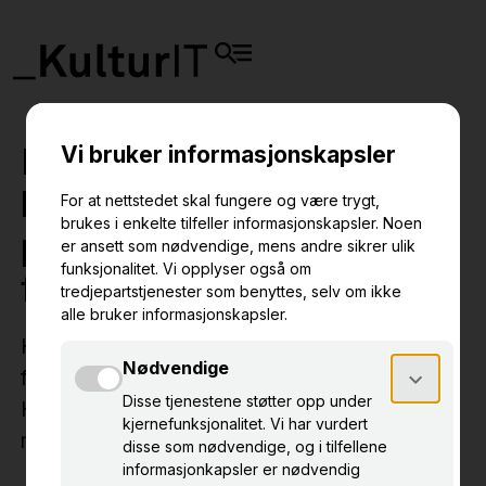
Museene forteller: Slik
brukte vi Primus i
prosjektet "Farliga
föremål"
Hvordan bruke Primus til å inventere og
forbedre samlingene? Johanna Forsberg og
Hanna Berndalen forteller hvordan de jobbet
med dette i prosjektet "Farliga föremål".