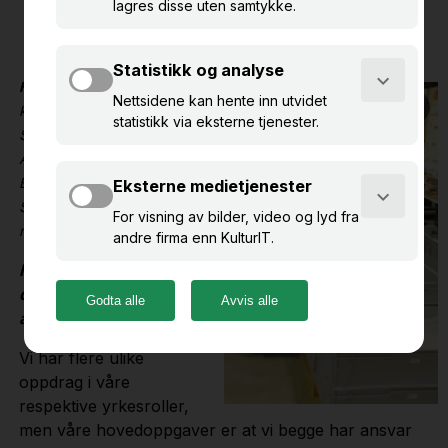
Läs denna intervjun på svenska
Hvem:
Johanna Forsberg,
kurator ved
Samlingsenheten på
Armémuseum og Hanna
Berndalen, kurator på
Statens försvarshistoriska
museer.
Hva består deres
daglige
arbeidsoppgaver av?
Vi har flere ulike
oppdrag i våre
respektive yrkesroller,
men våre hovedoppgaver er at vi begge har ansvar