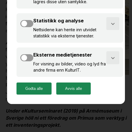
Armémuseum och
Hanna Berndalen,
intendent på Statens
försvarshistoriska
museer.
Arbetsuppgifter:
Vi har
flera olika uppdrag i
våra respektive
yrkesroller, men våra
huvuduppgifter är att vi
båda ansvarar för
Primus, DigitaltMuseum, KulturNav och KulturPunkt;
Johanna på Armémuseum och Hanna inom
museinätverket Sveriges militärhistoriska arv.
Under eKulturseminaret (2019) på Armémuseum i
Sverige höll ni ett föredrag om Primus som verktyg i
ett inventeringsprojekt.