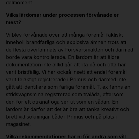
delmoment.
Vilka lärdomar under processen förvånade er
mest?
Vi blev förvånade över att många föremål faktiskt
innehöll brandfarliga och explosiva ämnen trots att
de flesta överlämnats av Försvarsmakten och därmed
borde vara kontrollerade. En lärdom är att äldre
dokumentation inte alltid går att lita på och ofta har
varit bristfällig. Vi har också insett att endel föremål
varit felaktigt registrerade i Primus och därmed inte
gått att identifiera som farliga föremål. T. ex fanns en
stridsvagnsmina registrerad som trälåda, eftersom
den för ett otränat öga ser ut som en sådan. En
lärdom är därför att det är bra att tänka kreativt och
brett vid sökningar både i Primus och på plats i
magasinet.
Vilka rekommendationer har ni för andra som vill