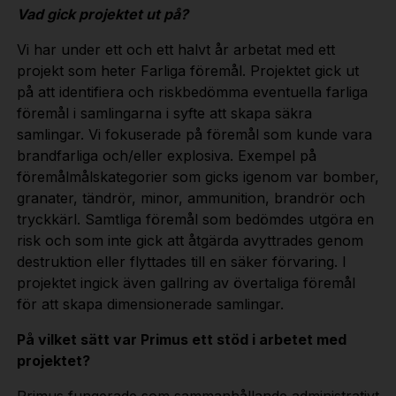
Vad
gick
projektet
ut på?
Vi har under ett och ett halvt år arbetat med ett
projekt som heter Farliga föremål. Projektet gick ut
på att identifiera och riskbedömma eventuella farliga
föremål i samlingarna i syfte att skapa säkra
samlingar. Vi fokuserade på föremål som kunde vara
brandfarliga och/eller explosiva. Exempel på
föremålmålskategorier som gicks igenom var bomber,
granater, tändrör, minor, ammunition, brandrör och
tryckkärl. Samtliga föremål som bedömdes utgöra en
risk och som inte gick att åtgärda avyttrades genom
destruktion eller flyttades till en säker förvaring. I
projektet ingick även gallring av övertaliga föremål
för att skapa dimensionerade samlingar.
På vilket sätt var Primus ett stöd i arbetet med
projektet?
Primus fungerade som sammanhållande administrativt