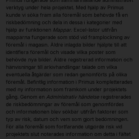
verktyg under hela projektet. Med hjälp av Primus
kunde vi söka fram alla föremål som behövde få en
riskbedömning och dela in dessa i kategorier med
hjälp av funktionen
Mappar
. Excel-listor utifrån
mapparna fungerade som stöd vid framplockning av
föremål i magasin. Äldre inlagda bilder hjälpte till att
identifiera föremål och visade vilka poster som
behövde nya bilder. Äldre registrerad information och
hänvisningar till arkivhandlingar talade om vilka
eventuella åtgärder som redan genomförts på olika
föremål. Befintlig information i Primus kompletterades
med ny information som framkom under projektets
gång. Genom en
Administrativ händelse
registrerades
de riskbedömningar av föremål som genomfördes
och informationen blev sökbar utifrån faktorer som
typ av risk, datum och vem som gjort bedömningen.
För alla föremål som fortfarande utgjorde risk vid
projektets slut noterades information om detta i fältet