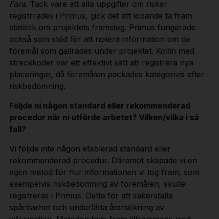
Fara
. Tack vare att alla uppgifter om risker
registrrades i Primus, gick det att löpande ta fram
statistik om projektets framsteg. Primus fungerade
också som stöd för att notera information om de
föremål som gallrades under projektet. Kollin med
streckkoder var ett effektivt sätt att registrera nya
placeringar, då föremålen packades kategorivis efter
riskbedömning.
Följde ni någon standard eller rekommenderad
procedur när ni utförde arbetet?
Vilken
/
vilka
i så
fall?
Vi följde inte någon etablerad standard eller
rekommenderad procedur. Däremot skapade vi en
egen metod för hur informationen vi tog fram, som
exempelvis riskbedömning av föremålen, skulle
registreras i Primus. Detta för att säkerställa
spårbarhet och underlätta återsökning av
information. Metoden togs fram tillsammans med