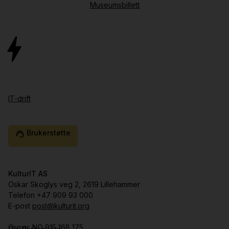
Museumsbillett
IT-drift
Brukerstøtte
support_agent
KulturIT AS
Oskar Skoglys veg 2, 2619 Lillehammer
Telefon +47 909 93 000
E-post
post@kulturit.org
Org.nr. NO 915 168 175