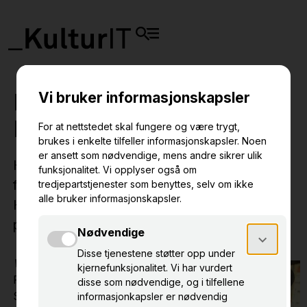
Museerna berättar:
Projektet "Farliga föremål"
Hur användar man Primus för att inventera och
förbättra samlingar? Johanna Forsberg och
Hanna Berndalen berättar om arbetet med
projektet "Farliga föremål".
Vem:
Johanna
Forsberg, intendent på
Samlingsenheten på