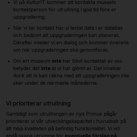
Vi på KulturIT kommer att kontakta museets
kontaktperson för utrullning i god tid före er
uppgradering.
När vi tar kontakt har vi testat data i er databas
och bedömt att uppgraderingen kan planeras.
Därefter inleder vi en dialog och kommer överens
om när uppgraderingen ska genomföras.
Om ert museum
inte
har blivit kontaktat av oss
betyder det
inte
at vi har glömt er. Det innebär
dock att ni kan räkna med att uppgraderingen inte
sker under de närmaste månederna.
Vi prioriterar utrullning
Samtidigt som utrullningen av nya Primus pågår
prioriterar vi vår utvecklingskapacitet i huvudsak på
att höja kvaliteten på befintlig funktionalitet. Vi vill
ändå skapa utrymme för
eventuella förslag på