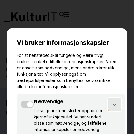
Uppgradering till Primus 10
Hur går utrullningen till? När ska museets
databas uppgraderas till ny Primus-version?
Vad innebär det, och hur kan du förbereda dig?
På denna sida hittar du information
om:
Uppgradering under 2026