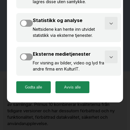
Uppgradering - steg för steg
Information till dig som är Primus-administratör
Vad kan museet förvänta sig av övergången?
Primus 10-utbildning
Vilka fördelar och förbättringar har Primus 10?
Vad är Primus 10?
Primus 10 är en ny och modern molnlösning för förvaltning
av samlingar. Primus 10 kombinerar kvaliteterna från
tidigare versioner och har dessutom förbättrad och ny
funktionalitet, förbättrad datakvalitet, säkerhet och
användarupplevelse.