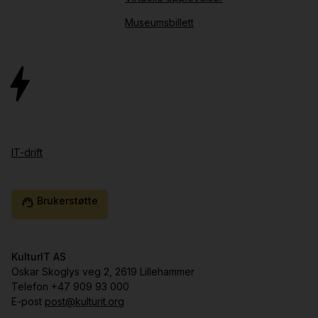
Museumsbillett
IT-drift
Brukerstøtte
support_agent
KulturIT AS
Oskar Skoglys veg 2, 2619 Lillehammer
Telefon +47 909 93 000
E-post
post@kulturit.org