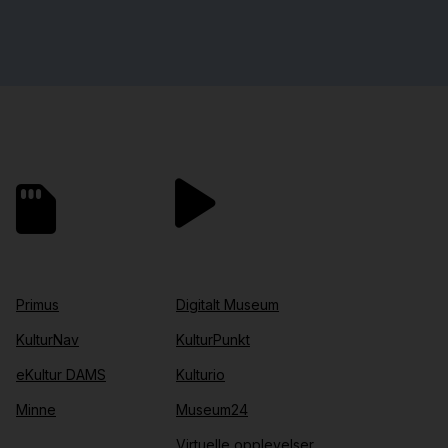
Primus
Digitalt Museum
KulturNav
KulturPunkt
eKultur DAMS
Kulturio
Minne
Museum24
Virtuelle opplevelser